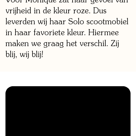
Klant
vrijheid in de kleur roze. Dus
leverden wij haar Solo scootmobiel
Winkels
in haar favoriete kleur. Hiermee
Eindho
maken we graag het verschil. Zij
Nijmeg
g
blij, wij blij!
0
Woerde
Zaanda
Zwolle
Bezoek 
Bekijk a