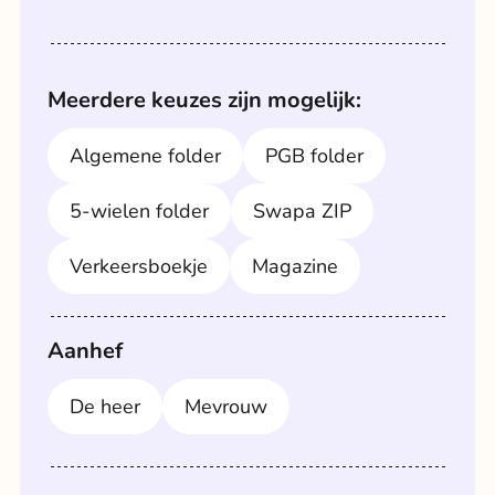
omgeving.
Meerdere keuzes zijn mogelijk:
Een afspraak aan huis inplannen? Dat kan!
Algemene folder
PGB folder
Laat hieronder uw gegevens en uw
voorkeur voor datum en tijdstip achter. Dan
5-wielen folder
Swapa ZIP
bellen wij u binnen 1 dag persoonlijk terug.
Verkeersboekje
Magazine
Voorkeur datum
Aanhef
De heer
Mevrouw
Voorkeur tijdstip
Ochtend
Middag