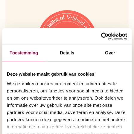
Toestemming
Details
Over
Deze website maakt gebruik van cookies
We gebruiken cookies om content en advertenties te
personaliseren, om functies voor social media te bieden
Iedereen is bij ons van harte
en om ons websiteverkeer te analyseren. Ook delen we
welkom!
informatie over uw gebruik van onze site met onze
partners voor social media, adverteren en analyse. Deze
Van jong tot senioren. Groot of klein.
partners kunnen deze gegevens combineren met andere
informatie die u aan ze heeft verstrekt of die ze hebben
Scootmobielspecialist is er voor
verzameld op basis van uw gebruik van hun services.