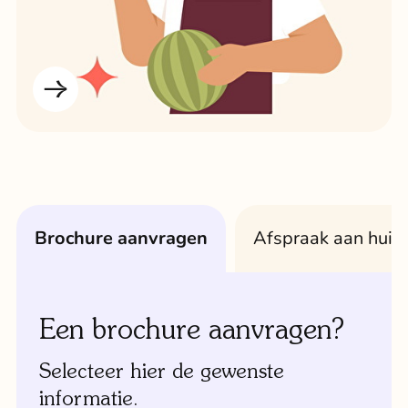
brochure aanvragen
afspraak aan huis
Een brochure aanvragen?
Wij komen graag bij u
langs.
Selecteer hier de gewenste
informatie.
En helpen u prettig aan huis in uw