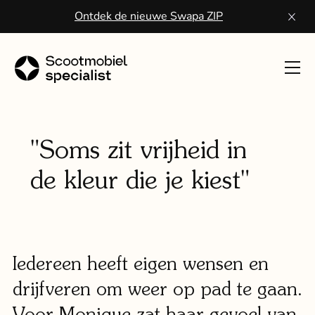
Ontdek de nieuwe Swapa ZIP
Toon
navig
Sco
kope
"Soms zit vrijheid in
de kleur die je kiest"
Wa
een
scoo
Iedereen heeft eigen wensen en
Vo
drijfveren om weer op pad te gaan.
ser
Voor Monique zat haar gevoel van