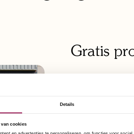
Gratis pro
Bij het kiezen van de j
om deze in uw eigen 
bieden wij de mogelij
Het ultieme gemak. U ho
Details
kans om de scootmobi
testen, zodat u zeker 
 van cookies
ent en advertenties te personaliseren, om functies voor social