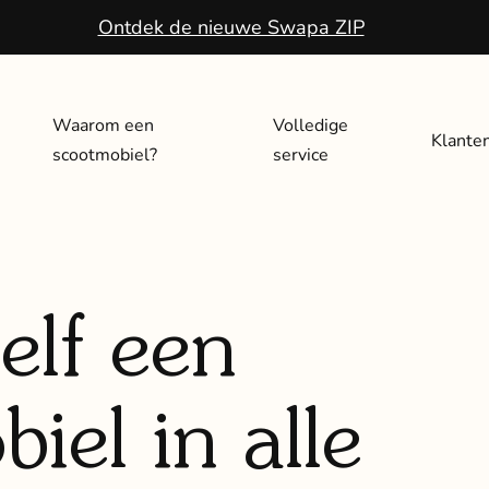
Ontdek de nieuwe Swapa ZIP
Waarom een
Volledige
Klante
scootmobiel?
service
elf een
iel in alle