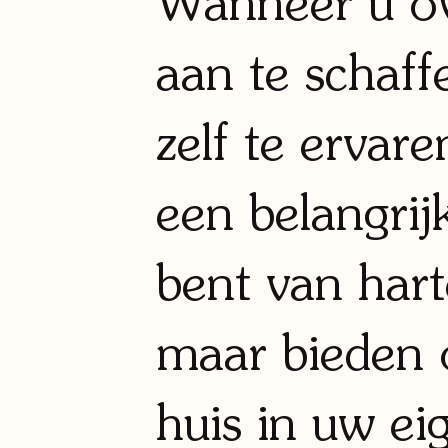
Wanneer u ov
aan te schaff
zelf te ervare
een belangrij
bent van har
maar bieden o
huis in uw e