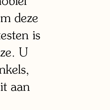
obiel
 om deze
esten is
uze. U
nkels,
it aan