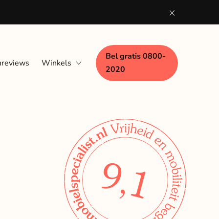
Bel gratis 0800-
nreviews
Winkels
2020
Eindhoven
Nijmegen
Woerden
Zaandam
9,1
Zwolle
Bezoek aan huis