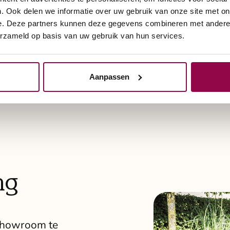
Onze deskundige mede
. Ook delen we informatie over uw gebruik van onze site met on
naar u toe en zorgen e
e. Deze partners kunnen deze gegevens combineren met andere i
grondige test.
erzameld op basis van uw gebruik van hun services.
Ontvang gratis broc
Aanpassen
ng
 showroom te