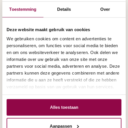
Uitgebreid assortiment scootmobielen
Toestemming
Details
Over
Mobiliteit die past bij uw manier
van leven
Deze website maakt gebruik van cookies
We gebruiken cookies om content en advertenties te
personaliseren, om functies voor social media te bieden
en om ons websiteverkeer te analyseren. Ook delen we
Scootmobiel met 5 wielen
informatie over uw gebruik van onze site met onze
partners voor social media, adverteren en analyse. Deze
partners kunnen deze gegevens combineren met andere
informatie die u aan ze heeft verstrekt of die ze hebben
verzameld op basis van uw gebruik van hun services.
Alles toestaan
Aanpassen