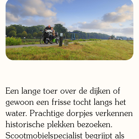
Klant
Winkels
Eindho
Nijmeg
g
0
Woerde
Zaanda
Een lange toer over de dijken of
gewoon een frisse tocht langs het
Zwolle
water. Prachtige dorpjes verkennen
Bezoek 
historische plekken bezoeken.
Bekijk a
Scootmobielspecialist begrijpt als