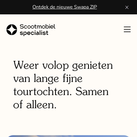
Ontdek de nieuwe Swapa ZIP
Toon
navig
Sco
kope
Weer volop genieten
van lange fijne
Wa
een
tourtochten. Samen
scoo
of alleen.
Vo
ser