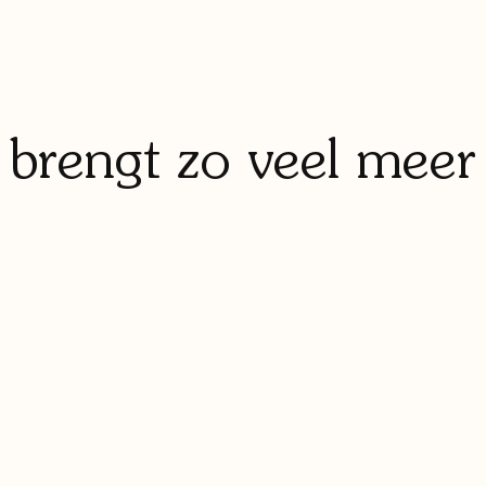
 brengt zo veel meer
Meer energie op een
dag