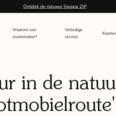
Ontdek de nieuwe Swapa ZIP
Waarom een
Volledige
Klante
scootmobiel?
service
ur in de natuu
otmobielroute