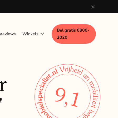
Bel gratis 0800-
nreviews
Winkels
2020
Eindhoven
Nijmegen
Woerden
r
Zaandam
9,1
"
Zwolle
Bezoek aan huis