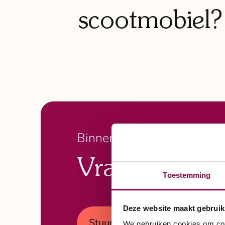
scootmobiel? 
Binnen 3 dagen de brochur
Vraag nu onze
Toestemming
Deze website maakt gebruik
Stuur mij gratis brochure op
We gebruiken cookies om cont