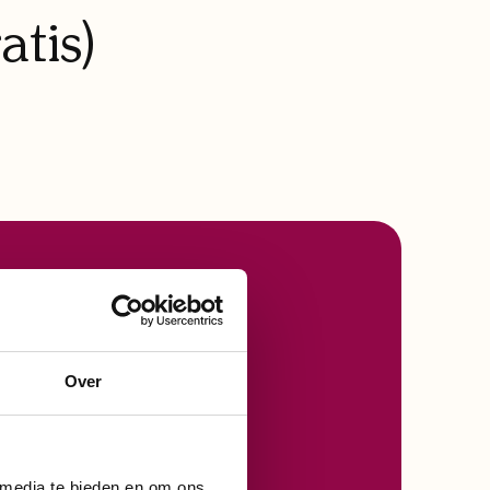
tis)
n
Over
 media te bieden en om ons