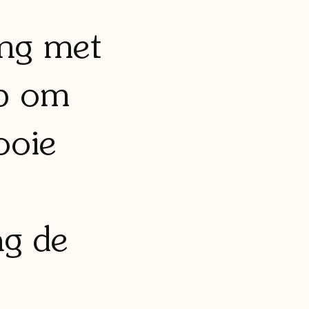
ing met
ep om
ooie
ag de