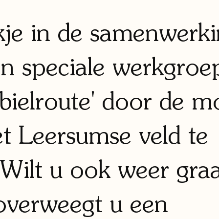
jkje in de samenwerk
n speciale werkgro
bielroute' door de m
t Leersumse veld te
 Wilt u ook weer gra
 overweegt u een