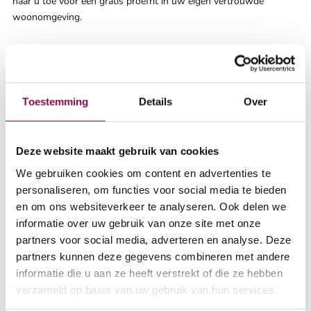
naar u toe voor een gratis proefrit in uw eigen vertrouwde
woonomgeving.
Vraag onze gratis brochure aan
Wilt u meer weten over onze scootmobielen die wij aanbieden in
Toestemming
Details
Over
Zwolle? Vraag dan onze gratis brochure aan via telefoonnummer
0800-1918. Op dit nummer kunt u ook al uw andere vragen
stellen over scootmobielen. Onze medewerkers helpen u graag
Deze website maakt gebruik van cookies
met alle informatie die u nodig heeft.
We gebruiken cookies om content en advertenties te
personaliseren, om functies voor social media te bieden
en om ons websiteverkeer te analyseren. Ook delen we
Bezoek onze showroom
informatie over uw gebruik van onze site met onze
partners voor social media, adverteren en analyse. Deze
Wij nodigen u van harte uit om onze vestiging in Zwolle te
partners kunnen deze gegevens combineren met andere
bezoeken. Laat ons u helpen de perfecte scootmobiel te vinden
informatie die u aan ze heeft verstrekt of die ze hebben
die uw mobiliteit en onafhankelijkheid ondersteunt. Onze
verzameld op basis van uw gebruik van hun services.
gekwalificeerde adviseurs staan klaar om al uw vragen te