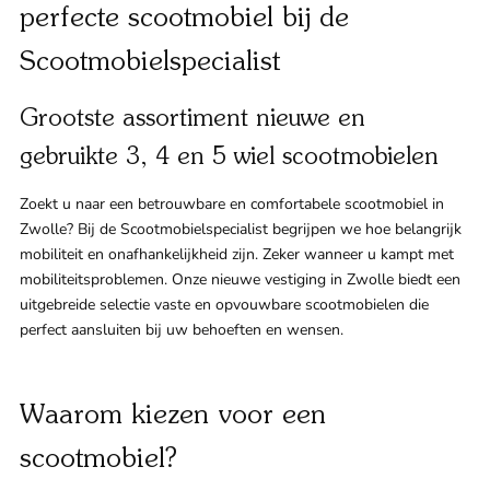
perfecte scootmobiel bij de
Klant
Scootmobielspecialist
Winkels
Grootste assortiment nieuwe en
Eindho
gebruikte 3, 4 en 5 wiel scootmobielen
Nijmeg
g
Zoekt u naar een betrouwbare en comfortabele scootmobiel in
0
Zwolle? Bij de Scootmobielspecialist begrijpen we hoe belangrijk
Woerde
mobiliteit en onafhankelijkheid zijn. Zeker wanneer u kampt met
mobiliteitsproblemen. Onze nieuwe vestiging in Zwolle biedt een
Zaanda
uitgebreide selectie vaste en opvouwbare scootmobielen die
perfect aansluiten bij uw behoeften en wensen.
Zwolle
Waarom kiezen voor een
Bezoek 
scootmobiel?
Bekijk a