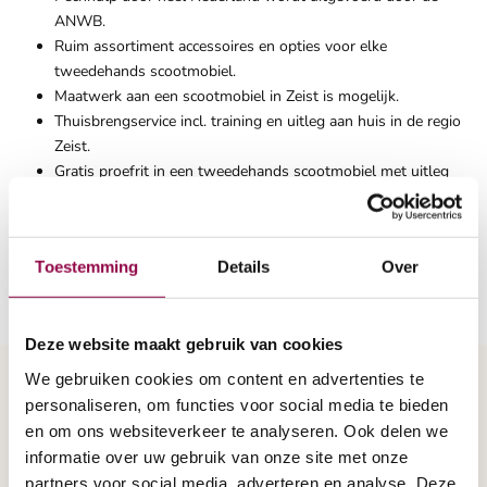
ANWB.
Ruim assortiment accessoires en opties voor elke
tweedehands scootmobiel.
Maatwerk aan een scootmobiel in Zeist is mogelijk.
Thuisbrengservice incl. training en uitleg aan huis in de regio
Zeist.
Gratis proefrit in een tweedehands scootmobiel met uitleg
door een ervaren scootmobiel adviseur, zowel aan huis in
Zeist als in de showroom mogelijk.
Voor meer informatie of een gratis brochure over een scootmobiel
Toestemming
Details
Over
kopen in de regio Zeist kunt u bellen met 0800-1918.
Deze website maakt gebruik van cookies
We gebruiken cookies om content en advertenties te
personaliseren, om functies voor social media te bieden
brochure aanvragen
en om ons websiteverkeer te analyseren. Ook delen we
informatie over uw gebruik van onze site met onze
partners voor social media, adverteren en analyse. Deze