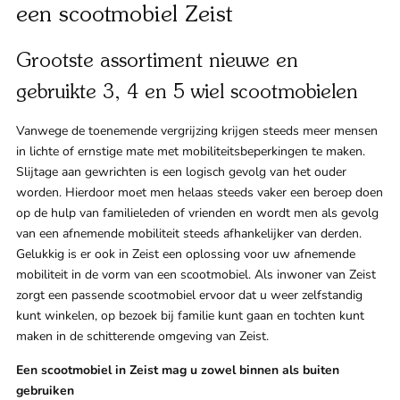
een scootmobiel Zeist
Klant
Grootste assortiment nieuwe en
Winkels
gebruikte 3, 4 en 5 wiel scootmobielen
Eindho
Vanwege de toenemende vergrijzing krijgen steeds meer mensen
Nijmeg
g
in lichte of ernstige mate met mobiliteitsbeperkingen te maken.
Slijtage aan gewrichten is een logisch gevolg van het ouder
0
worden. Hierdoor moet men helaas steeds vaker een beroep doen
Woerde
op de hulp van familieleden of vrienden en wordt men als gevolg
van een afnemende mobiliteit steeds afhankelijker van derden.
Zaanda
Gelukkig is er ook in Zeist een oplossing voor uw afnemende
mobiliteit in de vorm van een scootmobiel. Als inwoner van Zeist
Zwolle
zorgt een passende scootmobiel ervoor dat u weer zelfstandig
kunt winkelen, op bezoek bij familie kunt gaan en tochten kunt
maken in de schitterende omgeving van Zeist.
Bezoek 
Een scootmobiel in Zeist mag u zowel binnen als buiten
Bekijk a
gebruiken