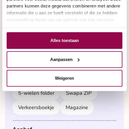
partners kunnen deze gegevens combineren met andere
Een brochure aanvragen?
informatie die u aan ze heeft verstrekt of die ze hebben
verzameld op basis van uw gebruik van hun services.
Selecteer hier de gewenste
informatie.
Alles toestaan
Aanpassen
Meerdere keuzes zijn mogelijk:
Algemene folder
PGB folder
Weigeren
5-wielen folder
Swapa ZIP
Verkeersboekje
Magazine