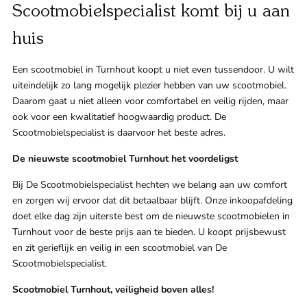
Scootmobielspecialist komt bij u aan
Klant
huis
Winkels
Een scootmobiel in Turnhout koopt u niet even tussendoor. U wilt
Eindho
uiteindelijk zo lang mogelijk plezier hebben van uw scootmobiel.
Daarom gaat u niet alleen voor comfortabel en veilig rijden, maar
Nijmeg
g
ook voor een kwalitatief hoogwaardig product. De
Scootmobielspecialist is daarvoor het beste adres.
0
Woerde
De nieuwste scootmobiel Turnhout het voordeligst
Bij De Scootmobielspecialist hechten we belang aan uw comfort
Zaanda
en zorgen wij ervoor dat dit betaalbaar blijft. Onze inkoopafdeling
doet elke dag zijn uiterste best om de nieuwste scootmobielen in
Zwolle
Turnhout voor de beste prijs aan te bieden. U koopt prijsbewust
en zit gerieflijk en veilig in een scootmobiel van De
Bezoek 
Scootmobielspecialist.
Scootmobiel Turnhout, veiligheid boven alles!
Bekijk a