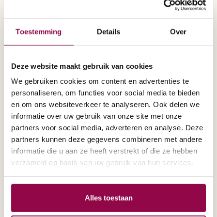
Verkeersboekje
Magazine
Toestemming
Details
Over
Aanhef
De heer
Mevrouw
Deze website maakt gebruik van cookies
We gebruiken cookies om content en advertenties te
personaliseren, om functies voor social media te bieden
en om ons websiteverkeer te analyseren. Ook delen we
Uw achternaam
informatie over uw gebruik van onze site met onze
partners voor social media, adverteren en analyse. Deze
partners kunnen deze gegevens combineren met andere
informatie die u aan ze heeft verstrekt of die ze hebben
verzameld op basis van uw gebruik van hun services.
Uw straat
Alles toestaan