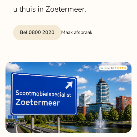
Klant
u thuis in Zoetermeer.
Winkels
Maak afspraak
Bel 0800 2020
Eindho
Nijmeg
g
0
Woerde
Zaanda
Zwolle
Bezoek 
Bekijk a