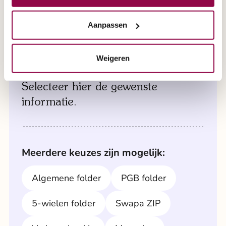
maakt. Onze deskundige medewerkers brengen
brochure aanvragen
de scootmobiel naar u toe en zorgen ervoor dat
Aanpassen
alles klaarstaat voor een grondige test.
Weigeren
Een brochure aanvragen?
Maak direct een afspraak via 0800 2020 of
maak direct een afspraak via formulier '
Selecteer hier de gewenste
afspraak aan huis
'.
informatie.
Meerdere keuzes zijn mogelijk:
Algemene folder
PGB folder
5-wielen folder
Swapa ZIP