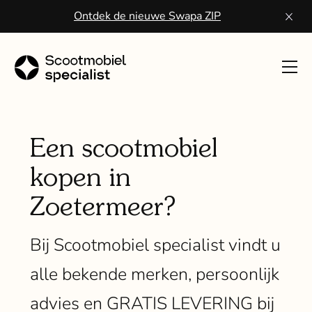
Ontdek de nieuwe Swapa ZIP
Toon
navig
Sco
kope
Een scootmobiel
kopen in
Wa
Zoetermeer?
een
scoo
Bij Scootmobiel specialist vindt u
Vo
alle bekende merken, persoonlijk
ser
advies en GRATIS LEVERING bij