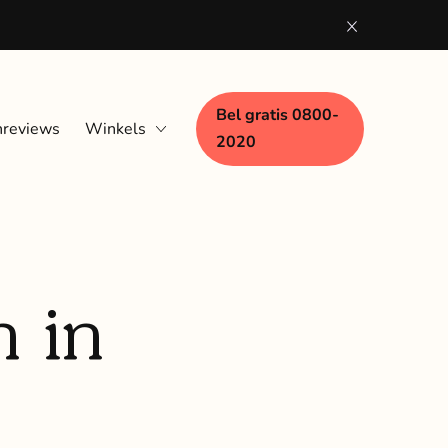
Bel gratis 0800-
nreviews
Winkels
2020
Eindhoven
Nijmegen
Woerden
 in
Zaandam
Zwolle
Bezoek aan huis