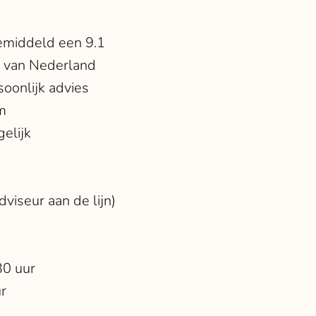
emiddeld een 9.1
t van Nederland
soonlijk advies
m
elijk
viseur aan de lijn)
30 uur
ur