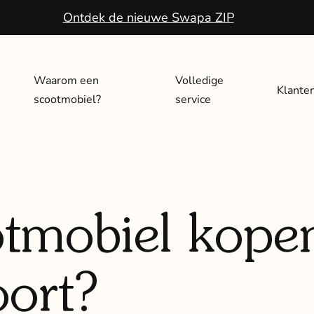
Ontdek de nieuwe Swapa ZIP
Waarom een
Volledige
Klante
scootmobiel?
service
tmobiel kopen
ort?