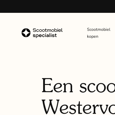
Scootmobiel
kopen
Een scoo
Westervo