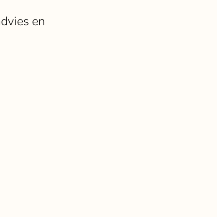
Bekijk alle winkels
advies en