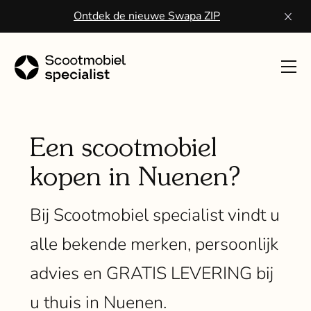
Ontdek de nieuwe Swapa ZIP
Toon
navig
Sco
kope
Een scootmobiel
kopen in Nuenen?
Wa
een
Bij Scootmobiel specialist vindt u
scoo
alle bekende merken, persoonlijk
Vo
advies en GRATIS LEVERING bij
ser
u thuis in Nuenen.