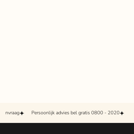
ag
Persoonlijk advies bel gratis 0800 - 2020
Grootste 