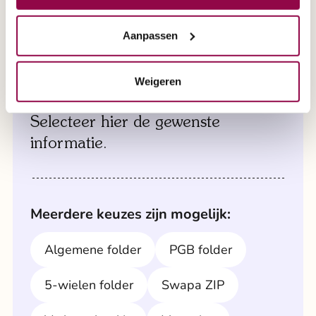
maakt. Onze deskundige medewerkers brengen
brochure aanvragen
de scootmobiel naar u toe en zorgen ervoor dat
Aanpassen
alles klaarstaat voor een grondige test.
Weigeren
Een brochure aanvragen?
Maak direct een afspraak via 0800 2020 of
maak direct een afspraak via formulier '
Selecteer hier de gewenste
afspraak aan huis
'.
informatie.
Meerdere keuzes zijn mogelijk:
Algemene folder
PGB folder
5-wielen folder
Swapa ZIP