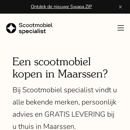
Ontdek de nieuwe Swapa ZIP
Toon
navig
Sco
kope
Een scootmobiel
kopen in Maarssen?
Wa
een
Bij Scootmobiel specialist vindt u
scoo
alle bekende merken, persoonlijk
Vo
advies en GRATIS LEVERING bij
ser
u thuis in Maarssen.