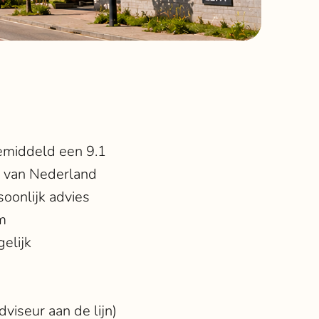
emiddeld een 9.1
t van Nederland
soonlijk advies
m
elijk
viseur aan de lijn)