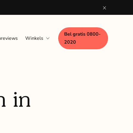
Bel gratis 0800-
nreviews
Winkels
2020
Eindhoven
Nijmegen
Woerden
 in
Zaandam
Zwolle
Bezoek aan huis