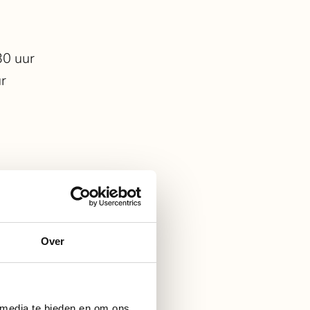
30 uur
ur
leven
Over
 media te bieden en om ons