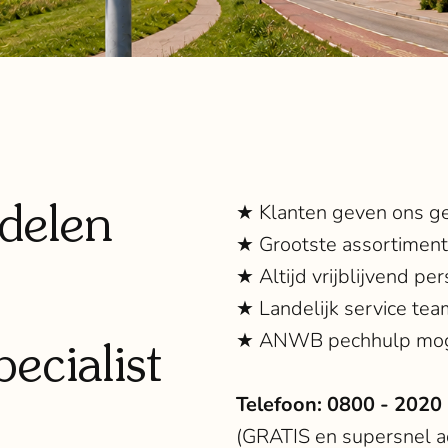
delen
★ Klanten geven ons g
★ Grootste assortimen
★ Altijd vrijblijvend per
★ Landelijk service tea
★ ANWB pechhulp mog
ecialist
Telefoon:
0800 - 2020
(GRATIS en supersnel ad