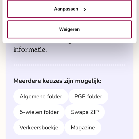
de scootmobiel naar u toe en zorgen ervoor dat
alles klaarstaat voor een grondige test.
Aanpassen
Een brochure aanvragen?
Maak direct een afspraak via 0800 2020 of
Weigeren
maak direct een afspraak via formulier '
Selecteer hier de gewenste
afspraak aan huis
'.
informatie.
Meerdere keuzes zijn mogelijk:
Algemene folder
PGB folder
5-wielen folder
Swapa ZIP
Verkeersboekje
Magazine