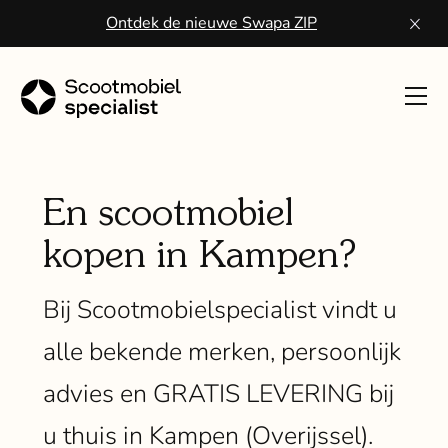
Ontdek de nieuwe Swapa ZIP
Toon
navig
Sco
kope
En scootmobiel
kopen in Kampen?
Wa
een
Bij Scootmobielspecialist vindt u
scoo
alle bekende merken, persoonlijk
Vo
advies en GRATIS LEVERING bij
ser
u thuis in Kampen (Overijssel).