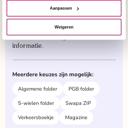
de scootmobiel naar u toe en zorgen ervoor dat
alles klaarstaat voor een grondige test.
Aanpassen
Een brochure aanvragen?
Maak direct een afspraak via 0800 2020 of
Weigeren
maak direct een afspraak via formulier '
Selecteer hier de gewenste
afspraak aan huis
'.
informatie.
Meerdere keuzes zijn mogelijk:
Algemene folder
PGB folder
5-wielen folder
Swapa ZIP
Verkeersboekje
Magazine