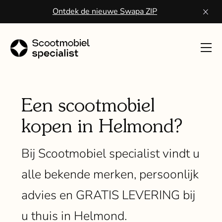
Ontdek de nieuwe Swapa ZIP
Toon
navig
Sco
kope
Een scootmobiel
kopen in Helmond?
Wa
een
Bij Scootmobiel specialist vindt u
scoo
alle bekende merken, persoonlijk
Vo
advies en GRATIS LEVERING bij
ser
u thuis in Helmond.