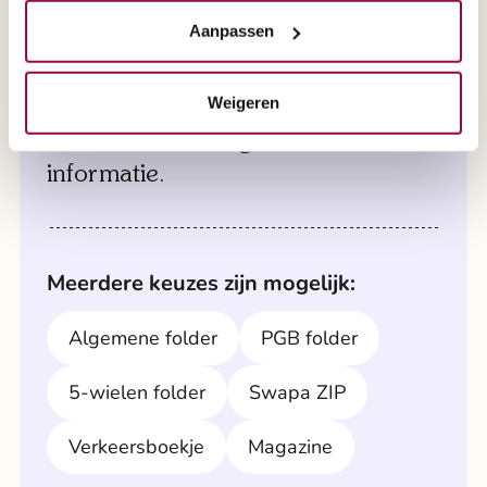
de scootmobiel naar u toe en zorgen ervoor dat
alles klaarstaat voor een grondige test.
Aanpassen
Een brochure aanvragen?
Maak direct een afspraak via 0800 2020 of
Weigeren
maak direct een afspraak via formulier '
Selecteer hier de gewenste
afspraak aan huis
'.
informatie.
Meerdere keuzes zijn mogelijk:
Algemene folder
PGB folder
5-wielen folder
Swapa ZIP
Verkeersboekje
Magazine