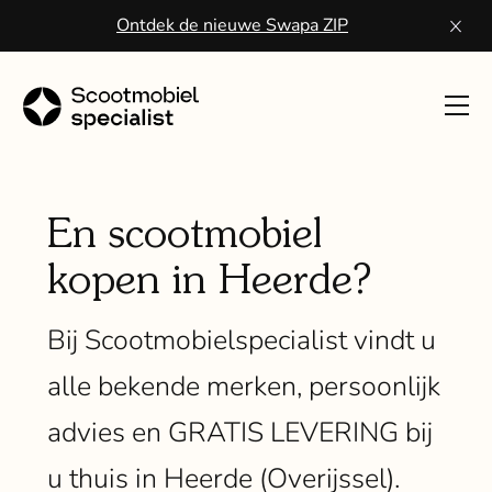
Ontdek de nieuwe Swapa ZIP
Toon
navig
Sco
kope
En scootmobiel
kopen in Heerde?
Wa
een
Bij Scootmobielspecialist vindt u
scoo
alle bekende merken, persoonlijk
Vo
advies en GRATIS LEVERING bij
ser
u thuis in Heerde (Overijssel).