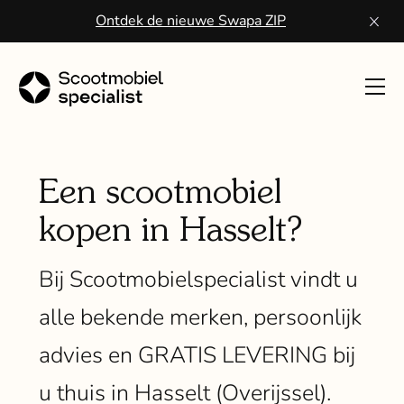
Ontdek de nieuwe Swapa ZIP
Toon
navig
Sco
kope
Een scootmobiel
kopen in Hasselt?
Wa
een
Bij Scootmobielspecialist vindt u
scoo
alle bekende merken, persoonlijk
Vo
advies en GRATIS LEVERING bij
ser
u thuis in Hasselt (Overijssel).