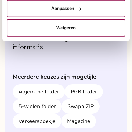
de scootmobiel naar u toe en zorgen ervoor dat
alles klaarstaat voor een grondige test.
Aanpassen
Een brochure aanvragen?
Maak direct een afspraak via 0800 2020 of
Weigeren
maak direct een afspraak via formulier '
Selecteer hier de gewenste
afspraak aan huis
'.
informatie.
Meerdere keuzes zijn mogelijk:
Algemene folder
PGB folder
5-wielen folder
Swapa ZIP
Verkeersboekje
Magazine