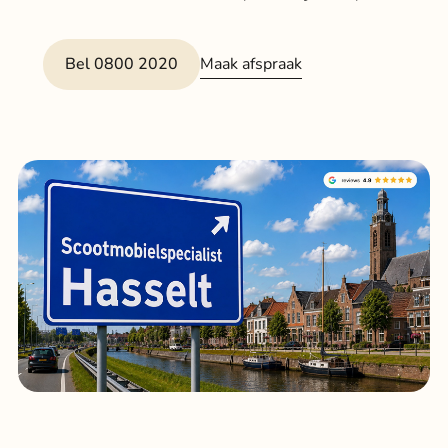
Klant
Maak afspraak
Bel 0800 2020
Winkels
Eindho
Nijmeg
g
0
Woerde
Zaanda
Zwolle
Bezoek 
Bekijk a