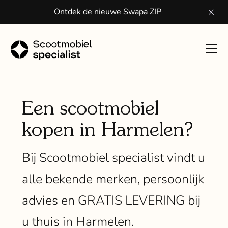
Ontdek de nieuwe Swapa ZIP
Toon
navig
Sco
kope
Een scootmobiel
kopen in Harmelen?
Wa
een
Bij Scootmobiel specialist vindt u
scoo
alle bekende merken, persoonlijk
Vo
advies en GRATIS LEVERING bij
ser
u thuis in Harmelen.