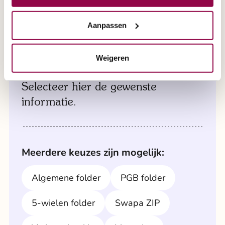
maakt. Onze deskundige medewerkers brengen
brochure aanvragen
de scootmobiel naar u toe en zorgen ervoor dat
Aanpassen
alles klaarstaat voor een grondige test.
Weigeren
Een brochure aanvragen?
Maak direct een afspraak via 0800 2020 of
maak direct een afspraak via formulier '
Selecteer hier de gewenste
afspraak aan huis
'.
informatie.
Meerdere keuzes zijn mogelijk:
Algemene folder
PGB folder
5-wielen folder
Swapa ZIP