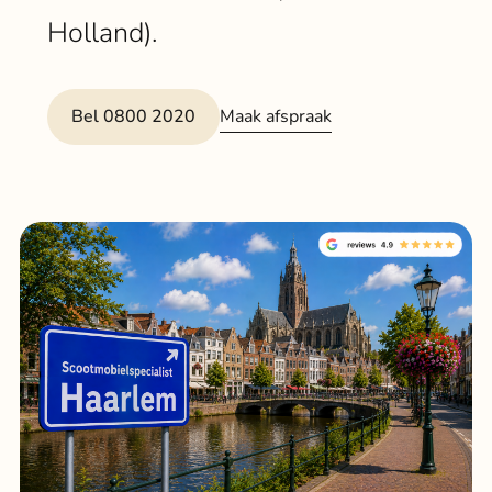
Klant
Holland).
Winkels
Maak afspraak
Bel 0800 2020
Eindho
Nijmeg
g
0
Woerde
Zaanda
Zwolle
Bezoek 
Bekijk a