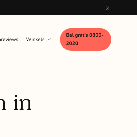
Bel gratis 0800-
nreviews
Winkels
2020
Eindhoven
Nijmegen
Woerden
 in
Zaandam
Zwolle
Bezoek aan huis