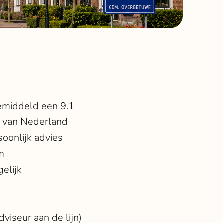
emiddeld een 9.1
t van Nederland
soonlijk advies
m
elijk
viseur aan de lijn)