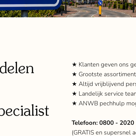
delen
★ Klanten geven ons g
★ Grootste assortimen
★ Altijd vrijblijvend per
★ Landelijk service tea
★ ANWB pechhulp mog
ecialist
Telefoon:
0800 - 2020
(GRATIS en supersnel ad