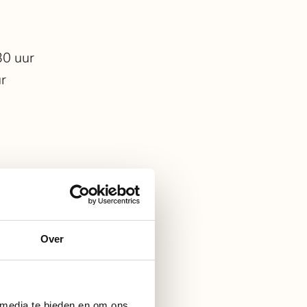
30 uur
ur
leven
Over
 media te bieden en om ons