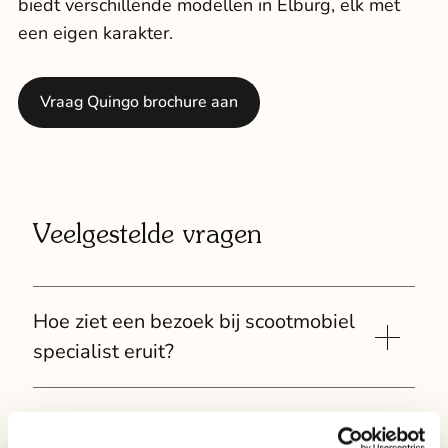
biedt verschillende modellen in Elburg, elk met
een eigen karakter.
Vraag Quingo brochure aan
Veelgestelde vragen
Hoe ziet een bezoek bij scootmobiel
specialist eruit?
Uw bezoek begint met een persoonlijk gesprek
Moet ik een afspraak maken om een
onder het genot van een kop koffie, zodat wij