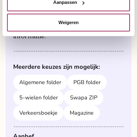
Aanpassen
Een brochure aanvragen?
Maak direct een afspraak via 0800 2020 of
maak direct een afspraak via formulier '
Weigeren
Selecteer hier de gewenste
afspraak aan huis
'.
informatie.
Meerdere keuzes zijn mogelijk:
Algemene folder
PGB folder
5-wielen folder
Swapa ZIP
Verkeersboekje
Magazine
Aanhef