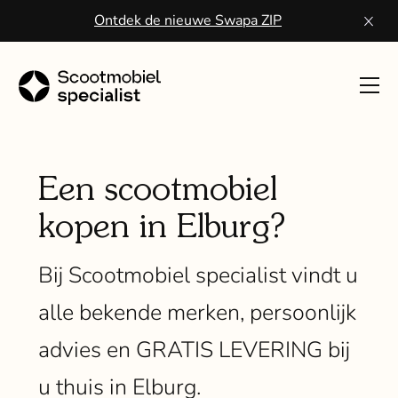
Ontdek de nieuwe Swapa ZIP
Toon
navig
Sco
kope
Een scootmobiel
kopen in Elburg?
Wa
een
Bij Scootmobiel specialist vindt u
scoo
alle bekende merken, persoonlijk
Vo
advies en GRATIS LEVERING bij
ser
u thuis in Elburg.