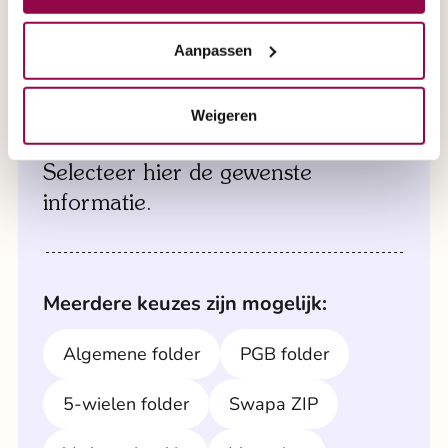
maakt. Onze deskundige medewerkers brengen
brochure aanvragen
de scootmobiel naar u toe en zorgen ervoor dat
Aanpassen
alles klaarstaat voor een grondige test.
Weigeren
Een brochure aanvragen?
Maak direct een afspraak via 0800 2020 of
maak direct een afspraak via formulier '
Selecteer hier de gewenste
afspraak aan huis
'.
informatie.
Meerdere keuzes zijn mogelijk:
Algemene folder
PGB folder
5-wielen folder
Swapa ZIP