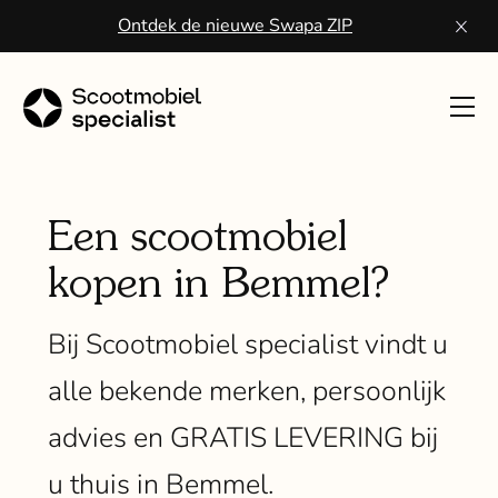
Ontdek de nieuwe Swapa ZIP
Toon
navig
Sco
kope
Een scootmobiel
kopen in Bemmel?
Wa
een
Bij Scootmobiel specialist vindt u
scoo
alle bekende merken, persoonlijk
Vo
advies en GRATIS LEVERING bij
ser
u thuis in Bemmel.