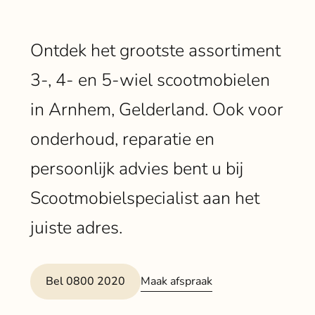
Klant
Ontdek het grootste assortiment
Winkels
3-, 4- en 5-wiel scootmobielen
Eindho
in Arnhem, Gelderland. Ook voor
Nijmeg
g
onderhoud, reparatie en
0
Woerde
persoonlijk advies bent u bij
Zaanda
Scootmobielspecialist aan het
juiste adres.
Zwolle
Bezoek 
Maak afspraak
Bel 0800 2020
Bekijk a