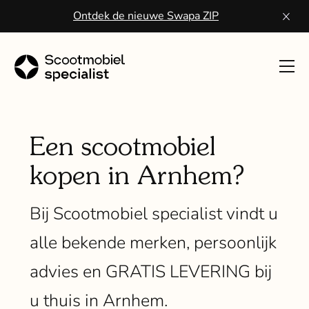
Ontdek de nieuwe Swapa ZIP
Toon
navig
Sco
kope
Een scootmobiel
kopen in Arnhem?
Wa
een
Bij Scootmobiel specialist vindt u
scoo
alle bekende merken, persoonlijk
Vo
advies en GRATIS LEVERING bij
ser
u thuis in Arnhem.