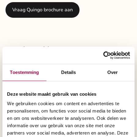
Vraag Quingo brochure aan
Veelgestelde vragen
Toestemming
Details
Over
Hoe ziet een bezoek bij scootmobiel
specialist eruit?
Deze website maakt gebruik van cookies
Uw bezoek begint met een persoonlijk gesprek
We gebruiken cookies om content en advertenties te
Moet ik een afspraak maken om een
onder het genot van een kop koffie, zodat wij
personaliseren, om functies voor social media te bieden
showroom van de
uw wensen goed kunnen begrijpen. Samen
en om ons websiteverkeer te analyseren. Ook delen we
Scootmobielspecialist te bezoeken?
informatie over uw gebruik van onze site met onze
bespreken we de mogelijkheden en helpen we
partners voor social media, adverteren en analyse. Deze
u bij het kiezen van de beste scootmobiel door