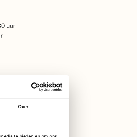
30 uur
ur
leven
Over
 media te bieden en om ons