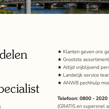
delen
★ Klanten geven ons g
★ Grootste assortimen
★ Altijd vrijblijvend per
★ Landelijk service tea
★ ANWB pechhulp mog
ecialist
Telefoon:
0800 - 2020
m
(GRATIS en supersnel ad