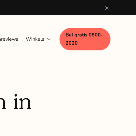
Bel gratis 0800-
nreviews
Winkels
2020
Eindhoven
Nijmegen
Woerden
 in
Zaandam
Zwolle
Bezoek aan huis