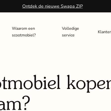
Ontdek de nieuwe Swapa ZIP
Waarom een
Volledige
Klante
scootmobiel?
service
tmobiel kopen
am?