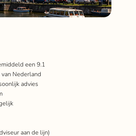
emiddeld een 9.1
t van Nederland
soonlijk advies
m
elijk
viseur aan de lijn)