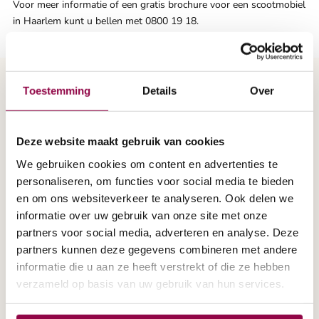
Voor meer informatie of een gratis brochure voor een scootmobiel
in Haarlem kunt u bellen met 0800 19 18.
Toestemming
Details
Over
brochure aanvragen
Deze website maakt gebruik van cookies
We gebruiken cookies om content en advertenties te
Een brochure aanvragen?
personaliseren, om functies voor social media te bieden
en om ons websiteverkeer te analyseren. Ook delen we
Selecteer hier de gewenste
informatie over uw gebruik van onze site met onze
partners voor social media, adverteren en analyse. Deze
informatie.
partners kunnen deze gegevens combineren met andere
informatie die u aan ze heeft verstrekt of die ze hebben
verzameld op basis van uw gebruik van hun services.
Meerdere keuzes zijn mogelijk: