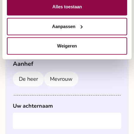
Alles toestaan
Algemene folder
PGB folder
5-wielen folder
Swapa ZIP
Aanpassen
Verkeersboekje
Magazine
Weigeren
Aanhef
De heer
Mevrouw
Uw achternaam