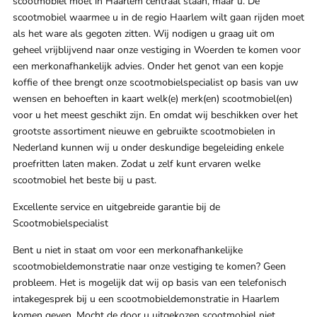
scootmobiel moet in Haarlem centraal staan, maar u. De
scootmobiel waarmee u in de regio Haarlem wilt gaan rijden moet
als het ware als gegoten zitten. Wij nodigen u graag uit om
geheel vrijblijvend naar onze vestiging in Woerden te komen voor
een merkonafhankelijk advies. Onder het genot van een kopje
koffie of thee brengt onze scootmobielspecialist op basis van uw
wensen en behoeften in kaart welk(e) merk(en) scootmobiel(en)
voor u het meest geschikt zijn. En omdat wij beschikken over het
grootste assortiment nieuwe en gebruikte scootmobielen in
Nederland kunnen wij u onder deskundige begeleiding enkele
proefritten laten maken. Zodat u zelf kunt ervaren welke
scootmobiel het beste bij u past.
Excellente service en uitgebreide garantie bij de
Scootmobielspecialist
Bent u niet in staat om voor een merkonafhankelijke
scootmobieldemonstratie naar onze vestiging te komen? Geen
probleem. Het is mogelijk dat wij op basis van een telefonisch
intakegesprek bij u een scootmobieldemonstratie in Haarlem
komen geven. Mocht de door u uitgekozen scootmobiel niet