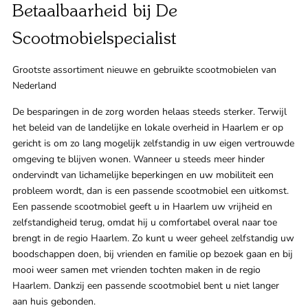
Betaalbaarheid bij De
Klant
Scootmobielspecialist
Winkels
Grootste assortiment nieuwe en gebruikte scootmobielen van
Eindho
Nederland
De besparingen in de zorg worden helaas steeds sterker. Terwijl
Nijmeg
g
het beleid van de landelijke en lokale overheid in Haarlem er op
0
gericht is om zo lang mogelijk zelfstandig in uw eigen vertrouwde
Woerde
omgeving te blijven wonen. Wanneer u steeds meer hinder
ondervindt van lichamelijke beperkingen en uw mobiliteit een
Zaanda
probleem wordt, dan is een passende scootmobiel een uitkomst.
Een passende scootmobiel geeft u in Haarlem uw vrijheid en
zelfstandigheid terug, omdat hij u comfortabel overal naar toe
Zwolle
brengt in de regio Haarlem. Zo kunt u weer geheel zelfstandig uw
boodschappen doen, bij vrienden en familie op bezoek gaan en bij
Bezoek 
mooi weer samen met vrienden tochten maken in de regio
Haarlem. Dankzij een passende scootmobiel bent u niet langer
Bekijk a
aan huis gebonden.