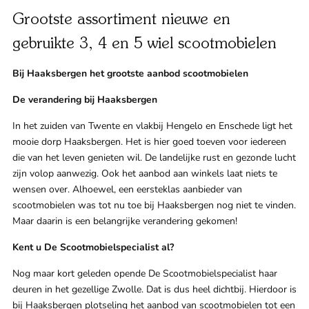
Klant
Grootste assortiment nieuwe en
gebruikte 3, 4 en 5 wiel scootmobielen
Winkels
Bij Haaksbergen het grootste aanbod scootmobielen
Eindho
De verandering bij Haaksbergen
Nijmeg
g
In het zuiden van Twente en vlakbij Hengelo en Enschede ligt het
0
mooie dorp Haaksbergen. Het is hier goed toeven voor iedereen
Woerde
die van het leven genieten wil. De landelijke rust en gezonde lucht
zijn volop aanwezig. Ook het aanbod aan winkels laat niets te
Zaanda
wensen over. Alhoewel, een eersteklas aanbieder van
scootmobielen was tot nu toe bij Haaksbergen nog niet te vinden.
Maar daarin is een belangrijke verandering gekomen!
Zwolle
Kent u De Scootmobielspecialist al?
Bezoek 
Nog maar kort geleden opende De Scootmobielspecialist haar
deuren in het gezellige Zwolle. Dat is dus heel dichtbij. Hierdoor is
Bekijk a
bij Haaksbergen plotseling het aanbod van scootmobielen tot een