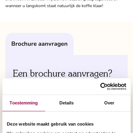
wanneer u langskomt staat natuurlijk de koffie klaar!
brochure aanvragen
Een brochure aanvragen?
Selecteer hier de gewenste
informatie.
Toestemming
Details
Over
Deze website maakt gebruik van cookies
Meerdere keuzes zijn mogelijk: