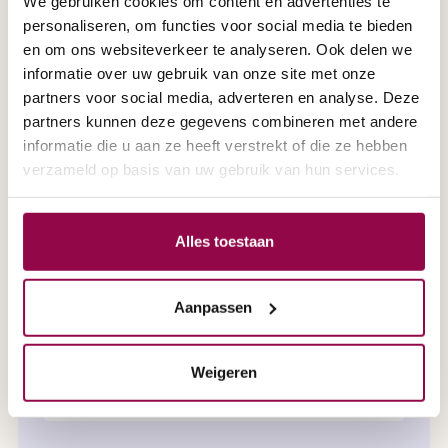
We gebruiken cookies om content en advertenties te
Algemene folder
PGB folder
personaliseren, om functies voor social media te bieden
en om ons websiteverkeer te analyseren. Ook delen we
informatie over uw gebruik van onze site met onze
5-wielen folder
Swapa ZIP
partners voor social media, adverteren en analyse. Deze
partners kunnen deze gegevens combineren met andere
Verkeersboekje
Magazine
informatie die u aan ze heeft verstrekt of die ze hebben
verzameld op basis van uw gebruik van hun services.
Aanhef
Alles toestaan
De heer
Mevrouw
Aanpassen
Uw achternaam
Weigeren