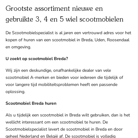
Klant
Grootste assortiment nieuwe en
gebruikte 3, 4 en 5 wiel scootmobielen
Winkels
De Scootmobielspecialist is al jaren een vertrouwd adres voor het
Eindho
kopen of huren van een scootmobiel in Breda, Uden, Roosendaal
en omgeving.
Nijmeg
g
U zoekt op scootmobiel Breda?
0
Woerde
Wij zijn een deskundige, onafhankelijke dealer van vele
scootmobiel A-merken en bieden voor iedereen die tijdelijk of
Zaanda
voor langere tijd mobiliteitsproblemen heeft een passende
oplossing.
Zwolle
Scootmobiel Breda huren
Als u tijdelijk een scootmobiel in Breda wilt gebruiken, dan is het
Bezoek 
wellicht interessant om een scootmobiel te huren. De
Scootmobielspecialist levert de scootmobiel in Breda en door
Bekijk a
geheel Nederland en België af. De scootmobiel is volledig