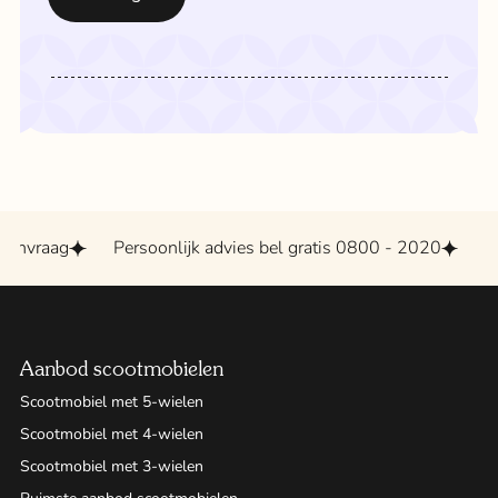
anvraag
Persoonlijk advies bel gratis 0800 - 2020
Gro
Aanbod scootmobielen
Scootmobiel met 5-wielen
Scootmobiel met 4-wielen
Scootmobiel met 3-wielen