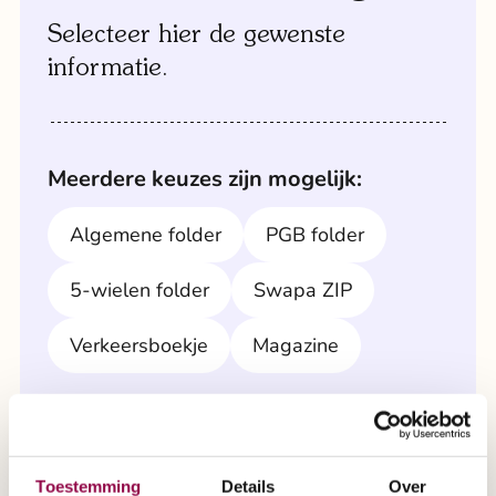
Selecteer hier de gewenste
informatie.
Meerdere keuzes zijn mogelijk:
Algemene folder
PGB folder
5-wielen folder
Swapa ZIP
Verkeersboekje
Magazine
Aanhef
De heer
Mevrouw
Toestemming
Details
Over