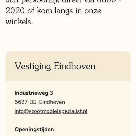
Klant
2020 of kom langs in onze
winkels.
Winkels
Eindho
Nijmeg
g
0
Vestiging Eindhoven
Woerde
Zaanda
Industrieweg 3
Zwolle
5627 BS, Eindhoven
info@scootmobielspecialist.nl
Bezoek 
Openingstijden
Bekijk a