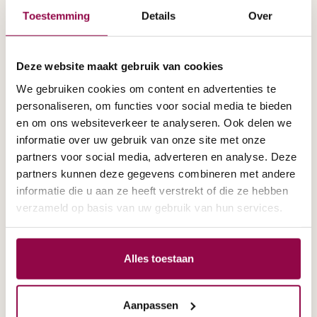
Openingstijden
Toestemming
Details
Over
Di t/m vr: 10.00 - 17.00 uur
zaterdag 10:00 - 16.00 uur
Deze website maakt gebruik van cookies
We gebruiken cookies om content en advertenties te
075 204 00 35
personaliseren, om functies voor social media te bieden
en om ons websiteverkeer te analyseren. Ook delen we
informatie over uw gebruik van onze site met onze
partners voor social media, adverteren en analyse. Deze
Bezoek aan huis
partners kunnen deze gegevens combineren met andere
informatie die u aan ze heeft verstrekt of die ze hebben
verzameld op basis van uw gebruik van hun services.
Thuisdemonstratie
Alles toestaan
Wij komen graag naar u toe
info@scootmobielspecialist.nl
Aanpassen