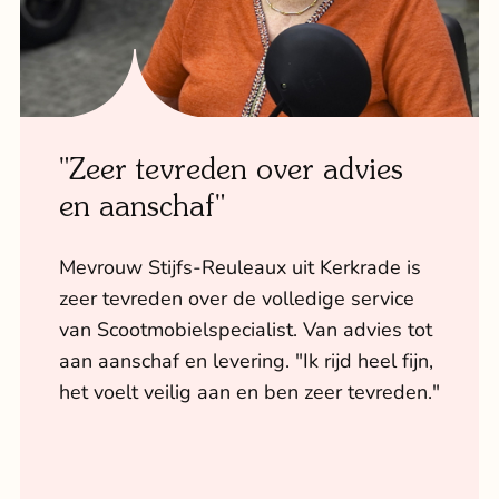
"Zeer tevreden over advies
"Ze hebben mijn leven écht
"Wat een uitkomst, ik kan
en aanschaf"
veranderd"
weer naar buiten!"
Mevrouw Stijfs-Reuleaux uit Kerkrade is
Donna is de vestiging van
Carla is weer gelukkig door haar nieuwe
zeer tevreden over de volledige service
Scootmobielspecialist in Woerden heel
scootmobiel. Ze is inmiddels echt een
van Scootmobielspecialist. Van advies tot
erg dankbaar. Door veel begrip en
ervaringsdeskundige, want "al ruim 3.500
aan aanschaf en levering. "Ik rijd heel fijn,
persoonlijk mee te denken is zij heel
km gereden. Mijn "Harley" laat me zo
het voelt veilig aan en ben zeer tevreden."
tevreden. "Zij hebben echt mijn leven
genieten van de natuur. Wat een
veranderd."
uitkomst, ik kan weer naar buiten!"