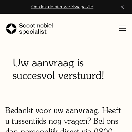
Ontdek de nieuwe Swapa ZIP
Toon
navig
Sco
kope
Uw aanvraag is
succesvol verstuurd!
Wa
een
scoo
Bedankt voor uw aanvraag. Heeft
Vo
u tussentijds nog vragen? Bel ons
ser
dan persoonlijk direct via 0800 -