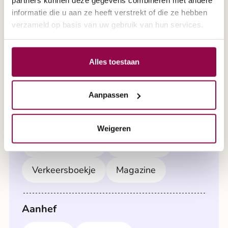
Een brochure aanvragen?
partners kunnen deze gegevens combineren met andere
informatie die u aan ze heeft verstrekt of die ze hebben
Selecteer hier de gewenste
verzameld op basis van uw gebruik van hun services.
informatie.
Alles toestaan
Meerdere keuzes zijn mogelijk:
Aanpassen
Algemene folder
PGB folder
Weigeren
5-wielen folder
Swapa ZIP
Verkeersboekje
Magazine
Aanhef