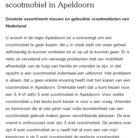
scootmobiel in Apeldoorn
Klant
Grootste assortiment nieuwe en gebruikte scootmobielen van
Winkels
Nederland
Eindho
U woont in de regio Apeldoorn en u overweegt om een
scootmobiel te gaan kopen, die u in staat stelt om weer geheel
Nijmeg
g
zelfstandig te kunnen winkelen en er op uit te kunnen gaan. Er is
niets zo vervelend om vanwege problemen met uw mobiliteit
0
afhankelijk van de hulp van familie en vrienden te zijn. In dat
Woerde
opzicht is een scootmobiel inderdaad een uitkomst. Het probleem
is alleen, dat u geen enkele ervaring heeft met het kopen van een
Zaanda
scootmobiel in Apeldoorn. Oriëntatie leert dat u kunt kiezen voor
een 3, 4 of zelfs 5 wiel scootmobiel in Apeldoorn. Voor welke
Zwolle
scootmobiel u het beste kunt kiezen is voor u een vraag. Vrienden
en kennissen die al vele jaren naar volle tevredenheid van een
scootmobiel gebruik maken geven verschillende adviezen. De ene
Bezoek 
vriend is enthousiast over zijn 3 wiel scootmobiel. De andere over
zijn 4 wiel scootmobiel en u raadt het al voor een van mijn
Bekijk a
kennissen is de 5 wiel scootmobiel de perfecte scootmobiel.