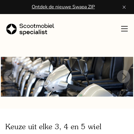
Ontdek de nieuwe Swapa ZIP
Toon
navig
Sco
kope
Wa
een
scoo
Vo
ser
Keuze uit elke 3, 4 en 5 wiel