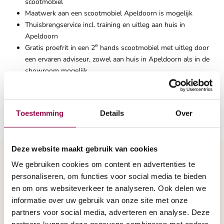
scootmobiel
Maatwerk aan een scootmobiel Apeldoorn is mogelijk
Thuisbrengservice incl. training en uitleg aan huis in
Apeldoorn
e
Gratis proefrit in een 2
hands scootmobiel met uitleg door
een ervaren adviseur, zowel aan huis in Apeldoorn als in de
showroom mogelijk
Voor meer informatie, een afspraak voor onze Scootmobiel
Apeldoorn Afhaalservice of een gratis brochure voor een
scootmobiel in Apeldoorn kunt u bellen met
0800 19 18
Toestemming
Details
Over
Deze website maakt gebruik van cookies
We gebruiken cookies om content en advertenties te
brochure aanvragen
personaliseren, om functies voor social media te bieden
en om ons websiteverkeer te analyseren. Ook delen we
informatie over uw gebruik van onze site met onze
partners voor social media, adverteren en analyse. Deze