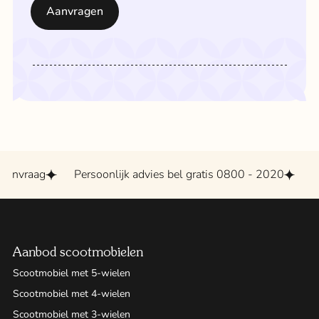
nvraag
Persoonlijk advies bel gratis 0800 - 2020
Groo
Aanbod scootmobielen
Scootmobiel met 5-wielen
Scootmobiel met 4-wielen
Scootmobiel met 3-wielen