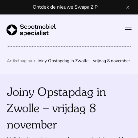
Ontdek de nieuwe Swapa ZIP
Toon
navig
Sco
kope
Artikelpagina >
Joiny Opstapdag in Zwolle – vrijdag 8 november
Wa
Joiny Opstapdag in
een
scoo
Zwolle – vrijdag 8
Vo
november
ser