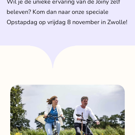
Wil je de unieke ervaring van de Joiny zelf
Klant
beleven? Kom dan naar onze speciale
Winkels
Opstapdag op vrijdag 8 november in Zwolle!
Eindho
Nijmeg
g
0
Woerde
Zaanda
Zwolle
Bezoek 
Bekijk a