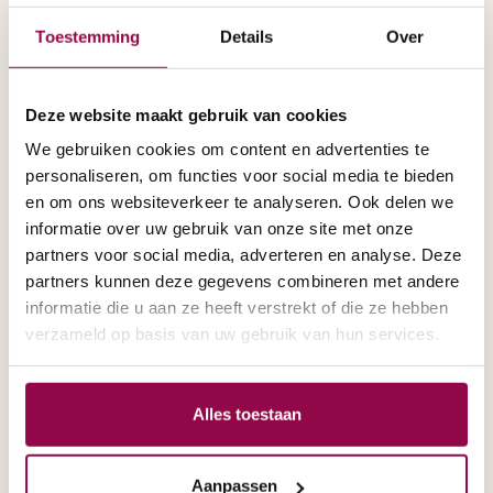
Vul hieronder het formulier in en wij nemen
snel contact op om een passend tijdstip voor
Toestemming
Details
Over
jouw gratis proefrit in te plannen! ⤵️
Deze website maakt gebruik van cookies
We gebruiken cookies om content en advertenties te
personaliseren, om functies voor social media te bieden
en om ons websiteverkeer te analyseren. Ook delen we
informatie over uw gebruik van onze site met onze
partners voor social media, adverteren en analyse. Deze
partners kunnen deze gegevens combineren met andere
informatie die u aan ze heeft verstrekt of die ze hebben
verzameld op basis van uw gebruik van hun services.
Alles toestaan
Aanpassen