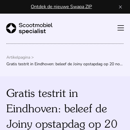
Ontdek de nieuwe Swapa ZIP
Toon
navig
Sco
kope
Artikelpagina >
Gratis testrit in Eindhoven: beleef de Joiny opstapdag op 20 november!
Wa
een
Gratis testrit in
scoo
Eindhoven: beleef de
Vo
ser
Joiny opstapdag op 20