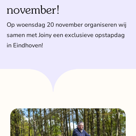
Klant
november!
Winkels
Op woensdag 20 november organiseren wij
samen met Joiny een exclusieve opstapdag
Eindho
in Eindhoven!
Nijmeg
g
0
Woerde
Zaanda
Zwolle
Bezoek 
Bekijk a