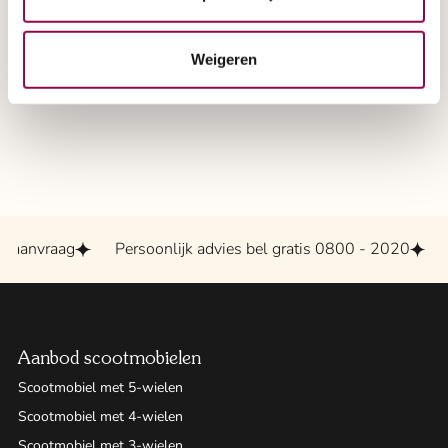
Weigeren
-aanvraag
Persoonlijk advies bel gratis 0800 - 2020
G
Aanbod scootmobielen
Scootmobiel met 5-wielen
Scootmobiel met 4-wielen
Scootmobiel met 3-wielen