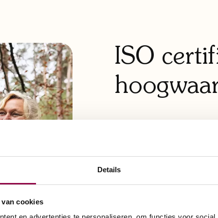
ISO certif
hoogwaard
Onze scootmobielen zi
kwaliteit materialen e
model wordt grondig g
Details
voldoet aan de streng
veiligheid en duurzaam
 van cookies
vertrouwen op een scoo
ent en advertenties te personaliseren, om functies voor social