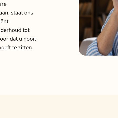
are
aan, staat ons
iënt
nderhoud tot
oor dat u nooit
eft te zitten.