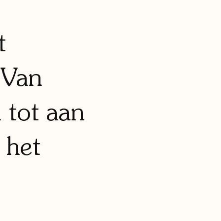
t
 Van
 tot aan
 het