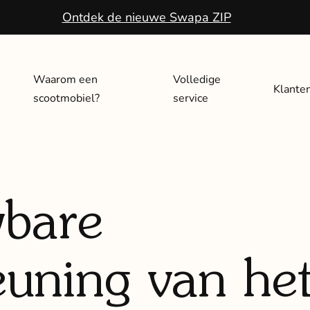
Ontdek de nieuwe Swapa ZIP
Waarom een
Volledige
Klante
scootmobiel?
service
bare
euning van he