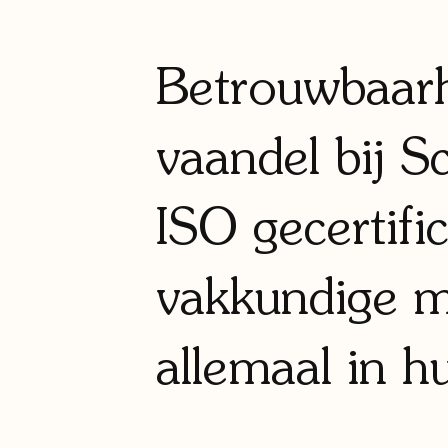
Betrouwbaarh
vaandel bij S
ISO gecertifi
vakkundige m
allemaal in h