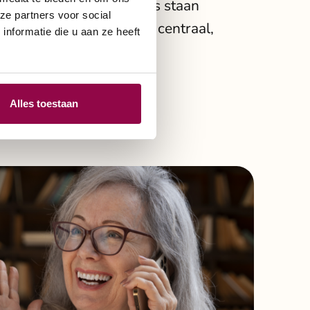
istent presteert. Bij ons staan
ze partners voor social
cht en betrouwbaarheid centraal,
nformatie die u aan ze heeft
 hart op pad kunt.
Alles toestaan