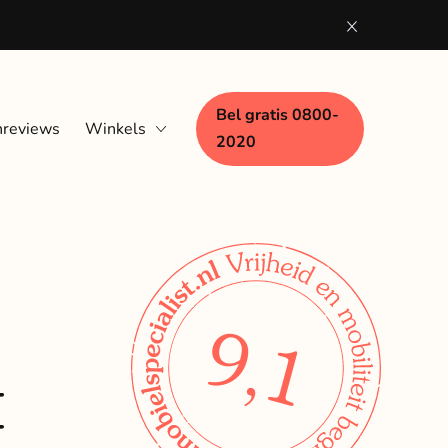
Bel gratis 0800-
nreviews
Winkels
2020
Eindhoven
Nijmegen
Woerden
Zaandam
9,1
t
Zwolle
Bezoek aan huis