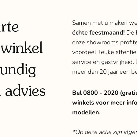
rte
Samen met u maken w
échte feestmaand!
De h
winkel
onze showrooms profiter
voordeel, leuke attenti
service en gastvrijheid.
kundig
meer dan 20 jaar een be
 advies
Bel 0800 - 2020 (grati
winkels voor meer inf
modellen.
*Op deze actie zijn al