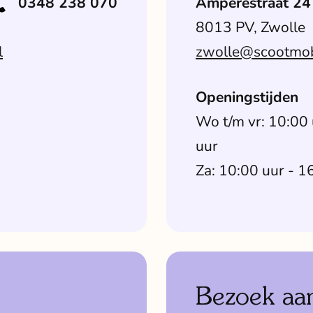
0348 238 070
Amperestraat 24
8013 PV, Zwolle
l
zwolle@scootmobi
Openingstijden
Wo t/m vr: 10:00 
uur
Za: 10:00 uur - 1
Bezoek aan