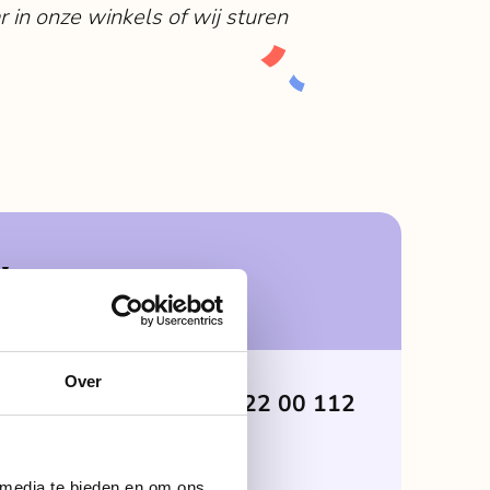
 in onze winkels of wij sturen
Nijmegen
Over
024 22 00 112
en
bielspecialist.nl
 media te bieden en om ons