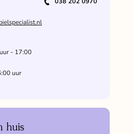
038 202 0970
elspecialist.nl
uur - 17:00
6:00 uur
 huis