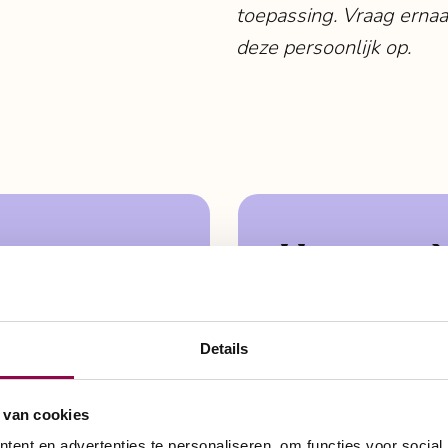
toepassing. Vraag ernaar
deze persoonlijk op.
Vestiging 
Details
040 256 77 00
Factorijweg 6-A
6541DN, Nijmeg
 van cookies
nijmegen@scootmo
ent en advertenties te personaliseren, om functies voor social