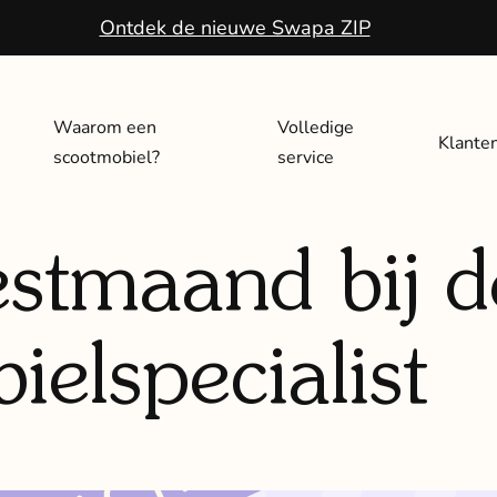
Ontdek de nieuwe Swapa ZIP
Waarom een
Volledige
Klante
scootmobiel?
service
estmaand bij d
elspecialist