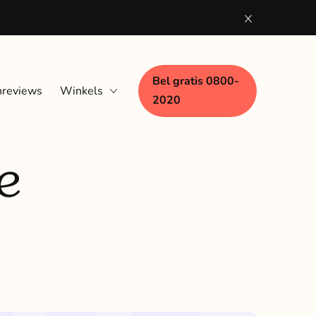
Bel gratis 0800-
nreviews
Winkels
2020
Eindhoven
e
Nijmegen
Woerden
Zaandam
Zwolle
Bezoek aan huis