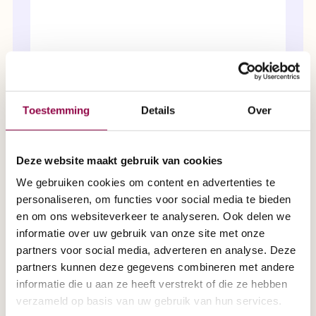
Uw telefoonnummer
Toestemming
Details
Over
Ik ben al Scootmobiel Specialist klant
Uw woonplaats
Ik heb de
privacybepalingen
gelezen
Deze website maakt gebruik van cookies
We gebruiken cookies om content en advertenties te
personaliseren, om functies voor social media te bieden
en om ons websiteverkeer te analyseren. Ook delen we
informatie over uw gebruik van onze site met onze
partners voor social media, adverteren en analyse. Deze
partners kunnen deze gegevens combineren met andere
informatie die u aan ze heeft verstrekt of die ze hebben
verzameld op basis van uw gebruik van hun services.