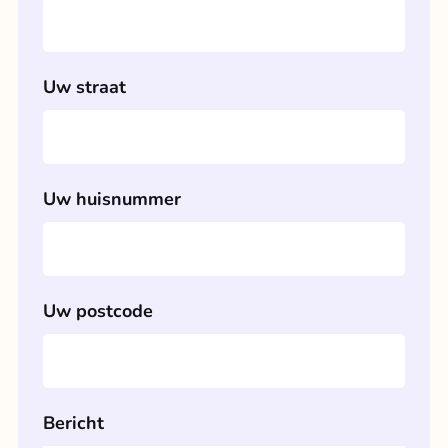
Voorkeur tijdstip
Ochtend
Middag
Avond
Uw straat
Uw straat
Uw huisnummer
Uw huisnummer
Uw postcode
Uw postcode
Bericht
Uw e-mailadres