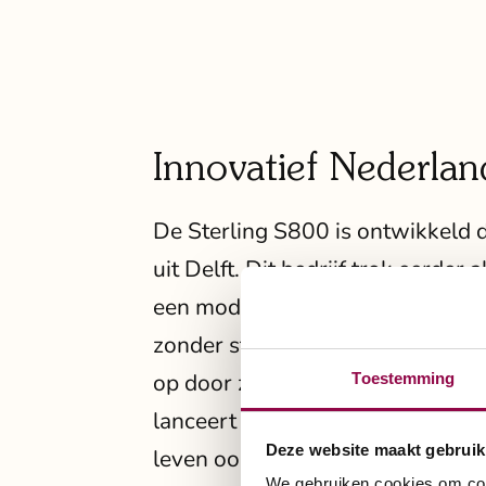
Innovatief Nederla
De Sterling S800 is ontwikkeld 
uit Delft. Dit bedrijf trok eerde
een modern alternatief voor de t
zonder stuur én met joystickbest
op door zijn innovatieve ontwerp
Toestemming
lanceert Scoozy nu een stoere al
Deze website maakt gebruik
leven ook graag buiten de gebaa
We gebruiken cookies om cont