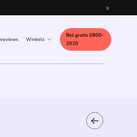
Bel gratis 0800-
nreviews
Winkels
2020
Eindhoven
Nijmegen
Woerden
Zaandam
Zwolle
Bezoek aan huis