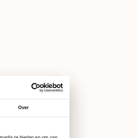
Over
 media te bieden en om ons