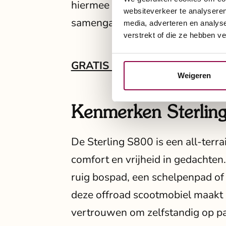
hiermee opnieuw dat technologie
websiteverkeer te analyseren
samengaan voor meer bewegings
media, adverteren en analys
verstrekt of die ze hebben v
GRATIS Brochure aanvragen
Weigeren
Kenmerken Sterlin
De Sterling S800 is een all-terr
comfort en vrijheid in gedachten.
ruig bospad, een schelpenpad of 
deze offroad scootmobiel maakt h
vertrouwen om zelfstandig op pa