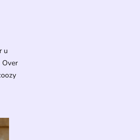
Bekijk alle winkels
r u
. Over
coozy