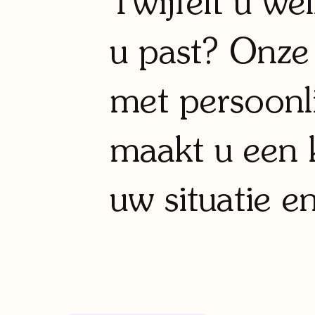
Twijfelt u we
u past? Onze 
met persoonli
maakt u een k
uw situatie e