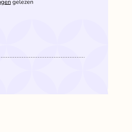
ngen
gelezen