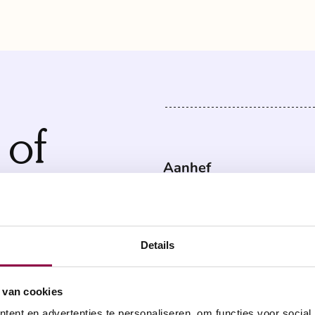
 of
Aanhef
rmatie?
De heer
M
ontactformulier.
Details
Uw achternaam
 van cookies
ent en advertenties te personaliseren, om functies voor social