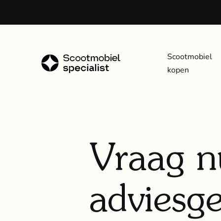
Scootmobiel
kopen
Vraag nú
adviesg