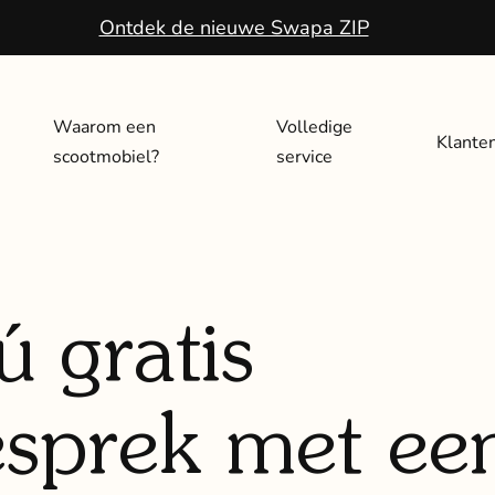
Ontdek de nieuwe Swapa ZIP
Waarom een
Volledige
Klante
scootmobiel?
service
 gratis
esprek met ee