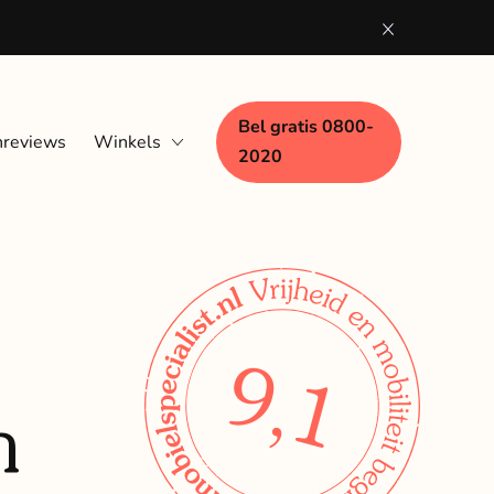
Bel gratis 0800-
nreviews
Winkels
2020
Eindhoven
Nijmegen
Woerden
Zaandam
9,1
n
Zwolle
Bezoek aan huis