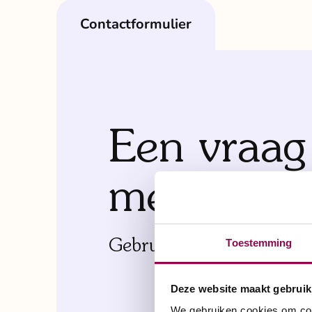
contactformulier
Een vraag
meer info
Gebruik hier het online c
Toestemming
Deze website maakt gebruik
We gebruiken cookies om cont