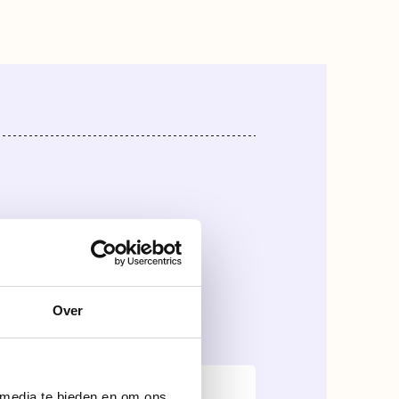
evrouw
Over
 media te bieden en om ons