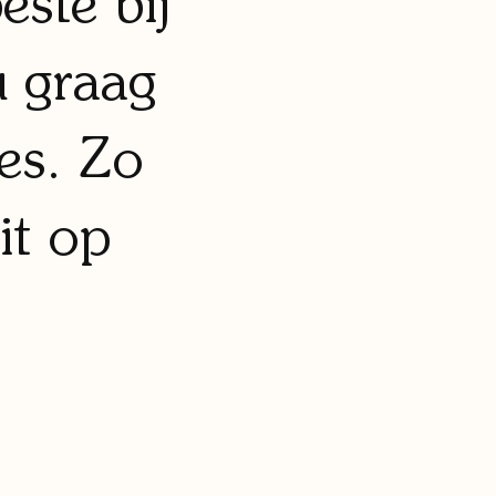
este bij
u graag
es. Zo
it op