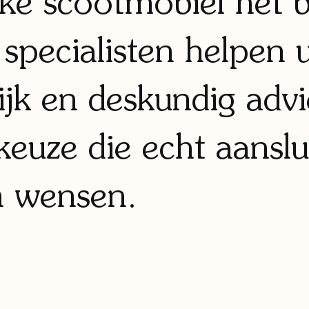
lke scootmobiel het b
specialisten helpen 
jk en deskundig advi
euze die echt aanslu
n wensen.