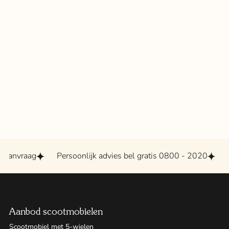
anvraag
Persoonlijk advies bel gratis 0800 - 2020
Gro
Aanbod scootmobielen
Scootmobiel met 5-wielen