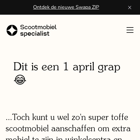
Ontdek de nieuwe Swapa ZIP
Toon
navig
Sco
kope
Dit is een 1 april grap
😂
Wa
een
scoo
...Toch kunt u wel zo'n super toffe
Vo
scootmobiel aanschaffen om extra
ser
mobiel te zijn in winkelcentra en