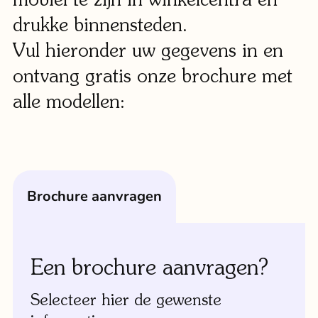
Klant
drukke binnensteden.
Vul hieronder uw gegevens in en
Winkels
ontvang gratis onze brochure met
Eindho
alle modellen:
Nijmeg
g
0
Woerde
Zaanda
brochure aanvragen
Zwolle
Een brochure aanvragen?
Bezoek 
Selecteer hier de gewenste
Bekijk a